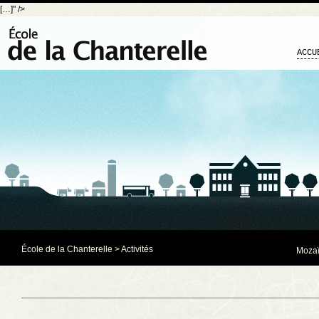
[…]" />
ACCU
École de la Chanterelle
>
Activités
Mozaï