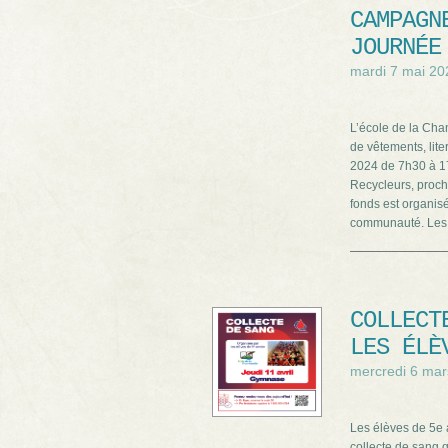
CAMPAGN
JOURNÉE
mardi 7 mai 20
L’école de la Cha
de vêtements, lite
2024 de 7h30 à 1
Recycleurs, proche
fonds est organisé
communauté. Les
COLLECT
LES ÉLÈ
mercredi 6 mar
Les élèves de 5e a
collecte de sang qu