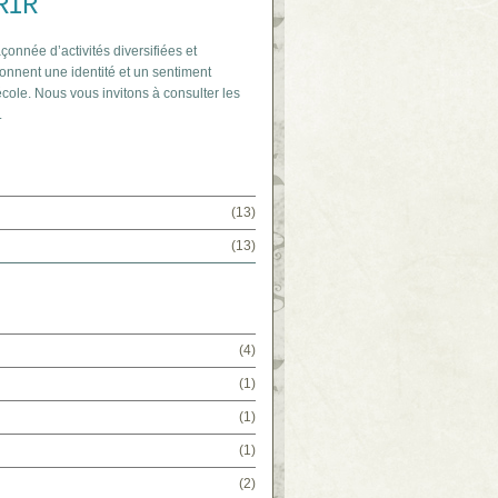
RIR
açonnée d’activités diversifiées et
onnent une identité et un sentiment
cole. Nous vous invitons à consulter les
.
(13)
(13)
(4)
(1)
(1)
(1)
(2)