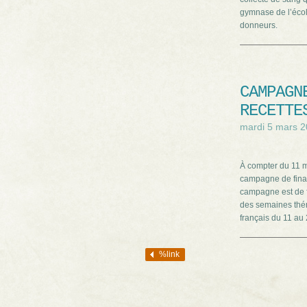
gymnase de l’école
donneurs.
CAMPAGN
RECETTE
mardi 5 mars 
À compter du 11 m
campagne de finan
campagne est de fa
des semaines thém
français du 11 au
%link
Navigation des articles