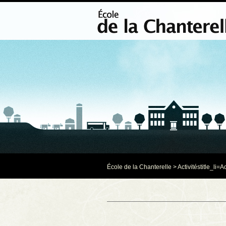
École de la Chanterelle
>
Activités
title_li=
Ac