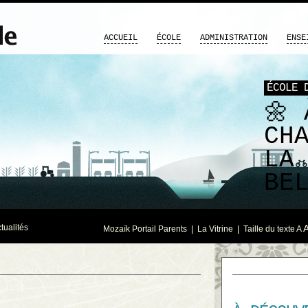
ACCUEIL
ÉCOLE
ADMINISTRATION
ENSE
ÉCOLE 
🌼 
CH
LA
BEL
tualités
Mozaïk Portail Parents
|
La Vitrine
| Taille du texte
A