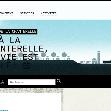
IGNEMENT
SERVICES
ACTIVITÉS
DE LA CHANTERELLE
À LA
ANTERELLE,
 VIE EST
LE! 🌼
Recherche
A
A