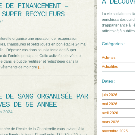
À DÉCOUV
E DE FINANCEMENT –
 SUPER RECYCLEURS
La vie scolaire est f
enrichissantes qui d
24
d’appartenance à l’é
articles déjà publiés
nterelle organise une opération de récupération
Catégories :
ries, chaussures et petits jouets en bon état, le 24 mai
7h. Déposez vos dons sous la tente des Super
 de l’entrée principale. Cette activité de levée de
Activités
e dans le but de réutiliser et redistribuer dans la
Actualités
 vêtements de moindre
[…]
Dates :
E DE SANG ORGANISÉE PAR
juin 2026
VES DE 5E ANNÉE
mai 2026
s 2024
avril 2026
mars 2026
nnée de l’école de la Chanterelle vous invitent à la
novembre 2025
i se tiendra le jeudi 11 avril entre 13 h 30 et 20 h, au