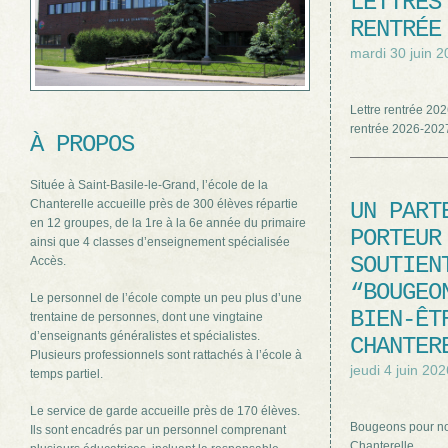
LETTRES
RENTRÉE
mardi 30 juin 
Lettre rentrée 202
rentrée 2026-20
À PROPOS
Située à Saint-Basile-le-Grand, l’école de la
Chanterelle accueille près de 300 élèves répartie
UN PART
en 12 groupes, de la 1re à la 6e année du primaire
PORTEUR
ainsi que 4 classes d’enseignement spécialisée
SOUTIEN
Accès.
“BOUGEO
Le personnel de l’école compte un peu plus d’une
BIEN-ÊT
trentaine de personnes, dont une vingtaine
d’enseignants généralistes et spécialistes.
CHANTER
Plusieurs professionnels sont rattachés à l’école à
jeudi 4 juin 202
temps partiel.
Le service de garde accueille près de 170 élèves.
Bougeons pour not
Ils sont encadrés par un personnel comprenant
Chanterelle