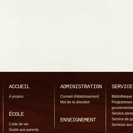
ACCUEIL
ADMINISTRATION
SERVICE
À propos
Conseil d'établissement
Bibliothèque
Mot de la direction
Programmes
gouverneme
ÉCOLE
Service alime
ENSEIGNEMENT
Service de g
Code de vie
Services aux
Guide aux parents